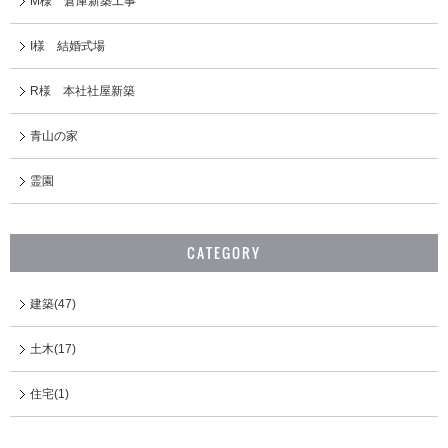
M様 倉庫新築工事
I様 結婚式場
R様 本社社屋新築
青山の家
霊園
CATEGORY
建築(47)
土木(17)
住宅(1)