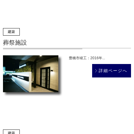
建築
葬祭施設
豊橋市竣工：2016年...
詳細ページへ
建築