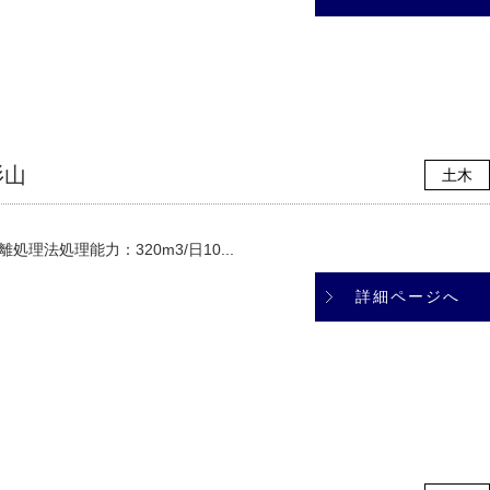
杉山
土木
理法処理能力：320m3/日10...
詳細ページへ