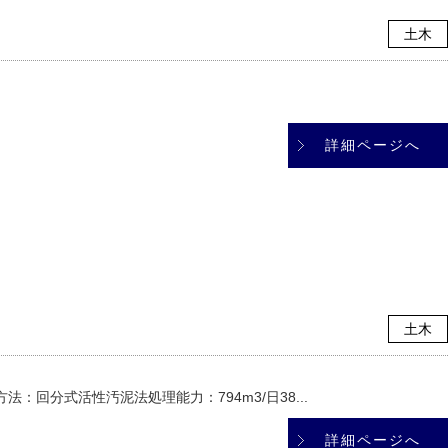
土木
詳細ページへ
土木
法：回分式活性汚泥法処理能力：794m3/日38...
詳細ページへ