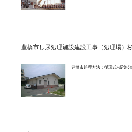
豊橋市し尿処理施設建設工事（処理場）
豊橋市処理方法：循環式+凝集分離処