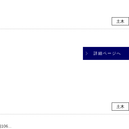
土木
詳細ページへ
土木
6...