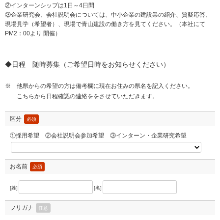
②インターンシップは1日～4日間
③企業研究会、会社説明会については、中小企業の建設業の紹介、質疑応答、
現場見学（希望者）、現場で青山建設の働き方を見てください。（本社にて
PM2：00より 開催）
◆日程 随時募集（ご希望日時をお知らせください）
※ 他県からの希望の方は備考欄に現在お住みの県名を記入ください。
こちらから日程確認の連絡ををさせていただきます。
区分
必須
①採用希望 ②会社説明会参加希望 ③インターン・企業研究希望
お名前
必須
[姓]
[名]
フリガナ
任意