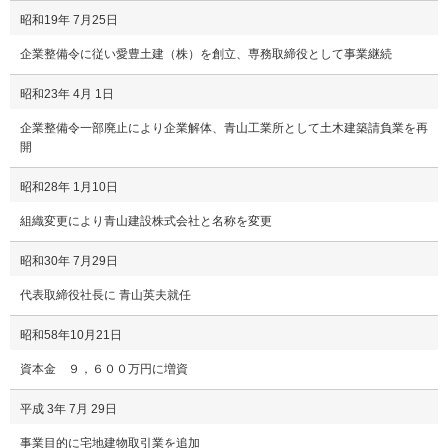
昭和19年 7月25日
企業整備令に従い愛豊土建（株）を創立、専務取締役として事業継続
昭和23年 4月 1日
企業整備令一部廃止により企業解体、青山工業所として土木建築請負業を再
開
昭和28年 1月10日
組織変更により青山建設株式会社と名称を変更
昭和30年 7月29日
代表取締役社長に 青山英夫就任
昭和58年10月21日
資本金 ９，６００万円に増資
平成 3年 7月 29日
事業目的に宅地建物取引業を追加