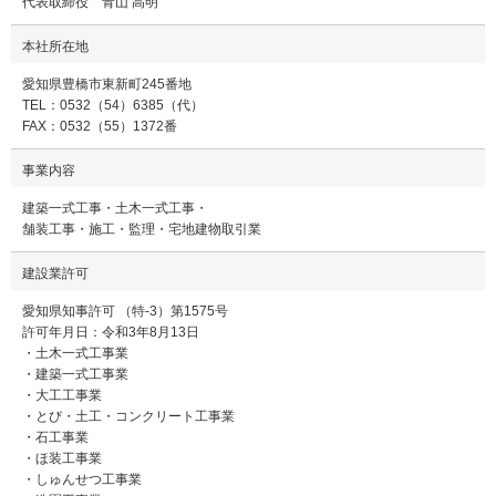
代表取締役 青山 高明
本社所在地
愛知県豊橋市東新町245番地
TEL：0532（54）6385（代）
FAX：0532（55）1372番
事業内容
建築一式工事・土木一式工事・
舗装工事・施工・監理・宅地建物取引業
建設業許可
愛知県知事許可 （特-3）第1575号
許可年月日：令和3年8月13日
・土木一式工事業
・建築一式工事業
・大工工事業
・とび・土工・コンクリート工事業
・石工事業
・ほ装工事業
・しゅんせつ工事業