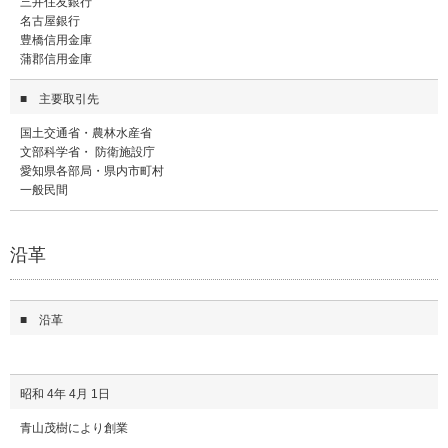
三井住友銀行
名古屋銀行
豊橋信用金庫
蒲郡信用金庫
■ 主要取引先
国土交通省・農林水産省
文部科学省・ 防衛施設庁
愛知県各部局・県内市町村
一般民間
沿革
■ 沿革
昭和 4年 4月 1日
青山茂樹により創業