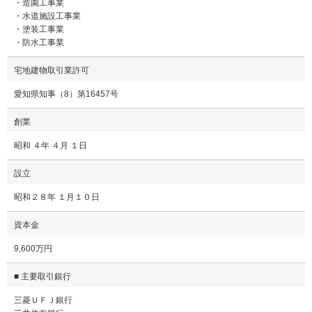
・造園工事業
・水道施設工事業
・塗装工事業
・防水工事業
宅地建物取引業許可
愛知県知事（8）第16457号
創業
昭和 ４年 ４月 １日
設立
昭和２８年 １月１０日
資本金
9,600万円
■ 主要取引銀行
三菱ＵＦＪ銀行