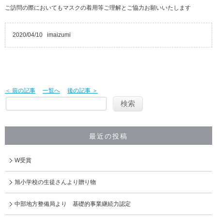
ご訪問の際においてもマスクの着用等ご理解とご協力お願いいたします
2020/04/10
imaizumi
＜ 前の記事
一覧へ
後の記事 ＞
最近の投稿
W受賞
旭小学校の生徒さんより贈り物
中部地方整備局より 基礎的事業継続力認定