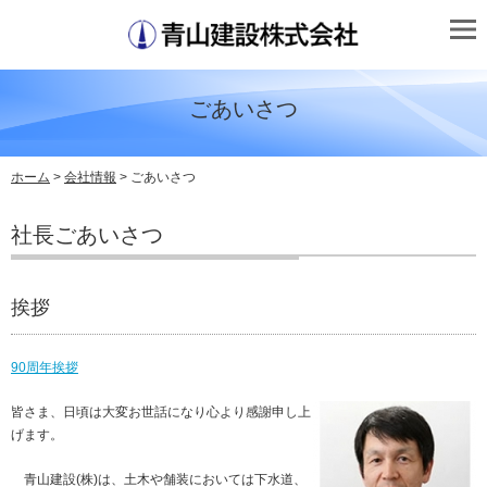
ごあいさつ
ホーム
>
会社情報
> ごあいさつ
社長ごあいさつ
挨拶
90周年挨拶
皆さま、日頃は大変お世話になり心より感謝申し上
げます。
青山建設(株)は、土木や舗装においては下水道、