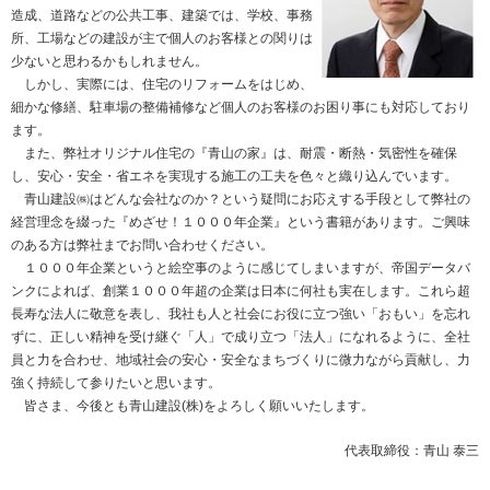
造成、道路などの公共工事、建築では、学校、事務
所、工場などの建設が主で個人のお客様との関りは
少ないと思わるかもしれません。
しかし、実際には、住宅のリフォームをはじめ、
細かな修繕、駐車場の整備補修など個人のお客様のお困り事にも対応しており
ます。
また、弊社オリジナル住宅の『青山の家』は、耐震・断熱・気密性を確保
し、安心・安全・省エネを実現する施工の工夫を色々と織り込んでいます。
青山建設㈱はどんな会社なのか？という疑問にお応えする手段として弊社の
経営理念を綴った『めざせ！１０００年企業』という書籍があります。ご興味
のある方は弊社までお問い合わせください。
１０００年企業というと絵空事のように感じてしまいますが、帝国データバ
ンクによれば、創業１０００年超の企業は日本に何社も実在します。これら超
長寿な法人に敬意を表し、我社も人と社会にお役に立つ強い「おもい」を忘れ
ずに、正しい精神を受け継ぐ「人」で成り立つ「法人」になれるように、全社
員と力を合わせ、地域社会の安心・安全なまちづくりに微力ながら貢献し、力
強く持続して参りたいと思います。
皆さま、今後とも青山建設(株)をよろしく願いいたします。
代表取締役：青山 泰三