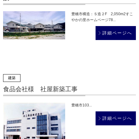
豊橋市構造：Ｓ造２F 2,050m2すこ
やかの里ホームページ78...
詳細ページへ
建築
食品会社様 社屋新築工事
豊橋市103...
詳細ページへ