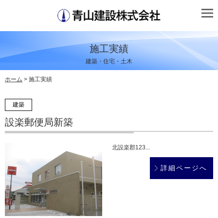
施工実績
建築・住宅・土木
ホーム
> 施工実績
建築
設楽郵便局新築
北設楽郡123...
詳細ページへ