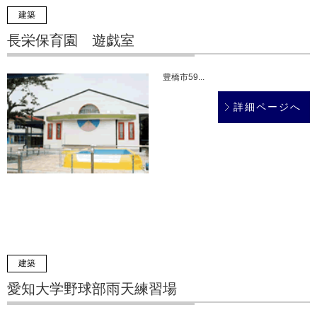
建築
長栄保育園 遊戯室
豊橋市59...
詳細ページへ
建築
愛知大学野球部雨天練習場