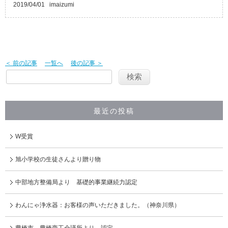
2019/04/01
imaizumi
＜ 前の記事
一覧へ
後の記事 ＞
最近の投稿
W受賞
旭小学校の生徒さんより贈り物
中部地方整備局より 基礎的事業継続力認定
わんにゃ浄水器：お客様の声いただきました。（神奈川県）
豊橋市、豊橋商工会議所より 認定