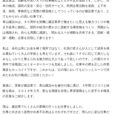
建設業は、高齢化や若い方々の仕事離れなど人手不足が深刻です。しかし、日
本の物流、国民の安全・安心・住民サービス、民間企業活動を道路、上下水
道、病院、事務所など実際の構造物としてつくっているのが建設業であり、と
てもやりがいの高い仕事です。
青山建設㈱は、９０周年を契機に建設業界で働きたいと思える魅力づくりや働
き方改革に挑戦し、国民や経済の豊かさに貢献する構造物をつくり、周囲から
は感謝され、自らも周囲に感謝し、関わる人々が感動を共有できる「貢献・感
謝・感動」企業を目指して参ります！
私は、会社は単にお金を稼ぐ場所ではなく、社員の皆さんが人として成長を積
み重ねていく大人の学校とも考えています。それ故にＴＰＯに応じて身だしな
みもしっかりと整えられる魅力的な大人であって欲しいのです。この度の９０
周年で全職員にセミオーダースーツを支給しました。仕事中の襟を正した作業
服姿もカッコイイですが、これからは、公の場においてもビシッとスーツで決
めたわが社の職員にご注目ください！
最後に、実家が建設業で、青山建設㈱を修行の場に選び、３年間コツコツと経
験を積み、２０１９年３月、更なる飛躍を目指し希望退職をした若手ＯＢ職員
の言葉をご紹介します。
僕は、建設業でたくさんの業種の方々とお仕事をしました。
仕事と向き合う姿勢や出来不出来は人それぞれですけど、明らかに楽な仕事だ